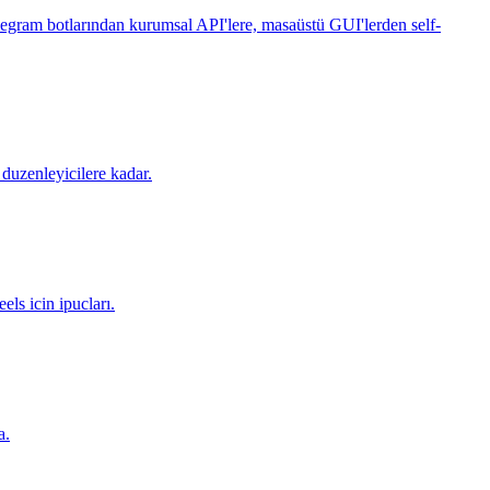
egram botlarından kurumsal API'lere, masaüstü GUI'lerden self-
duzenleyicilere kadar.
ls icin ipucları.
a.