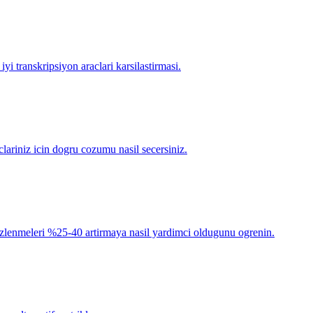
iyi transkripsiyon araclari karsilastirmasi.
aclariniz icin dogru cozumu nasil secersiniz.
izlenmeleri %25-40 artirmaya nasil yardimci oldugunu ogrenin.