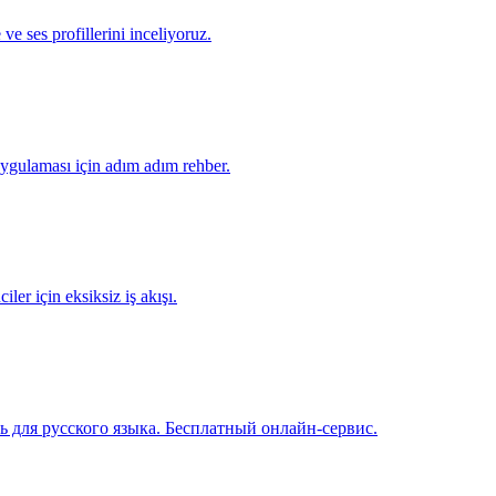
 ses profillerini inceliyoruz.
uygulaması için adım adım rehber.
er için eksiksiz iş akışı.
ь для русского языка. Бесплатный онлайн-сервис.