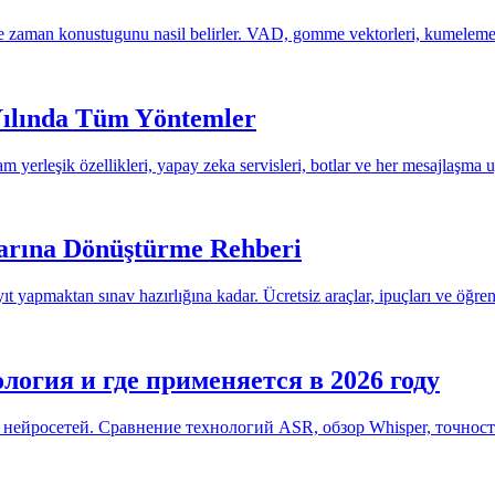
 zaman konustugunu nasil belirler. VAD, gomme vektorleri, kumeleme ve
 Yılında Tüm Yöntemler
yerleşik özellikleri, yapay zeka servisleri, botlar ve her mesajlaşma 
larına Dönüştürme Rehberi
yapmaktan sınav hazırlığına kadar. Ücretsiz araçlar, ipuçları ve öğrencil
логия и где применяется в 2026 году
 нейросетей. Сравнение технологий ASR, обзор Whisper, точност