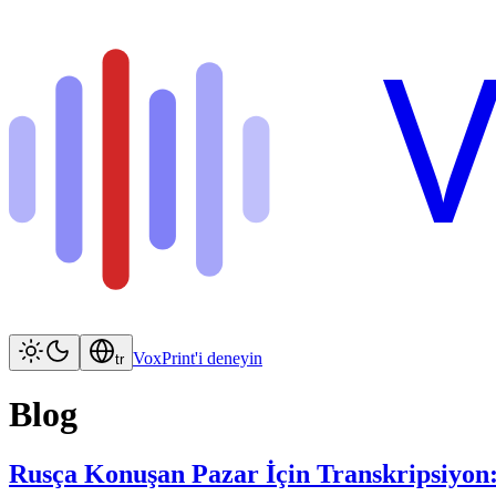
V
VoxPrint'i deneyin
tr
Blog
Rusça Konuşan Pazar İçin Transkripsiyon