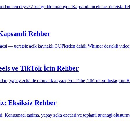
dan neredeyse 2 kat geride bırakıyor. Kapsamlı inceleme: ücretsiz Tel
 Kapsamli Rehber
mesi — ucretsiz acik kaynakli GUI'lerden dahili Whisper destekli video 
eels ve TikTok İcin Rehber
rı, yapay zeka ile otomatik altyazı, YouTube, TikTok ve Instagram Ree
iz: Eksiksiz Rehber
. Konusmaci tanima, yapay zeka ozetleri ve toplanti tutanagi olusturm