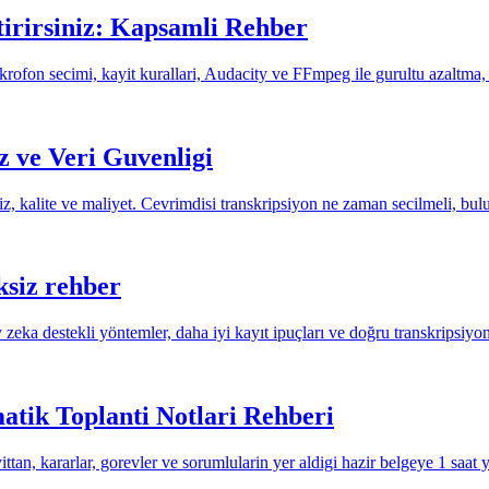
rtirirsiniz: Kapsamli Rehber
rofon secimi, kayit kurallari, Audacity ve FFmpeg ile gurultu azaltma, 
iz ve Veri Guvenligi
, hiz, kalite ve maliyet. Cevrimdisi transkripsiyon ne zaman secilmeli, b
ksiz rehber
ka destekli yöntemler, daha iyi kayıt ipuçları ve doğru transkripsiyo
atik Toplanti Notlari Rehberi
yittan, kararlar, gorevler ve sorumlularin yer aldigi hazir belgeye 1 saat