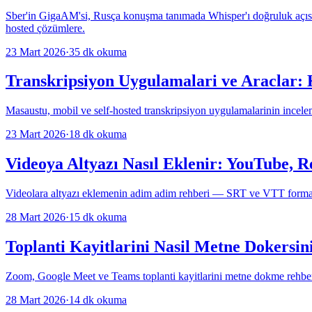
Sber'in GigaAM'si, Rusça konuşma tanımada Whisper'ı doğruluk açısın
hosted çözümlere.
23 Mart 2026
·
35
dk okuma
Transkripsiyon Uygulamalari ve Araclar:
Masaustu, mobil ve self-hosted transkripsiyon uygulamalarinin incele
23 Mart 2026
·
18
dk okuma
Videoya Altyazı Nasıl Eklenir: YouTube, R
Videolara altyazı eklemenin adim adim rehberi — SRT ve VTT formatla
28 Mart 2026
·
15
dk okuma
Toplanti Kayitlarini Nasil Metne Dokersin
Zoom, Google Meet ve Teams toplanti kayitlarini metne dokme rehberi
28 Mart 2026
·
14
dk okuma