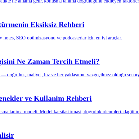
tikte ne anlama gelir, konusma tanima dogrulugunu etkileyen faktorler v
türmenin Eksiksiz Rehberi
ow notes, SEO optimizasyonu ve podcasterlar için en iyi araçlar.
isini Ne Zaman Tercih Etmeli?
a — doğruluk, maliyet, hız ve her yaklaşımın vazgeçilmez olduğu senary
enekler ve Kullanim Rehberi
 tanima modeli. Model karsilastirmasi, dogruluk olcumleri, dagitim sec
lisir