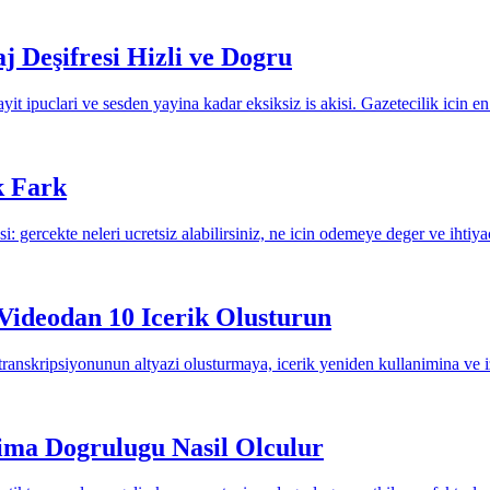
j Deşifresi Hizli ve Dogru
ayit ipuclari ve sesden yayina kadar eksiksiz is akisi. Gazetecilik icin en 
k Fark
si: gercekte neleri ucretsiz alabilirsiniz, ne icin odemeye deger ve ihtiy
r Videodan 10 Icerik Olusturun
ranskripsiyonunun altyazi olusturmaya, icerik yeniden kullanimina ve 
ma Dogrulugu Nasil Olculur