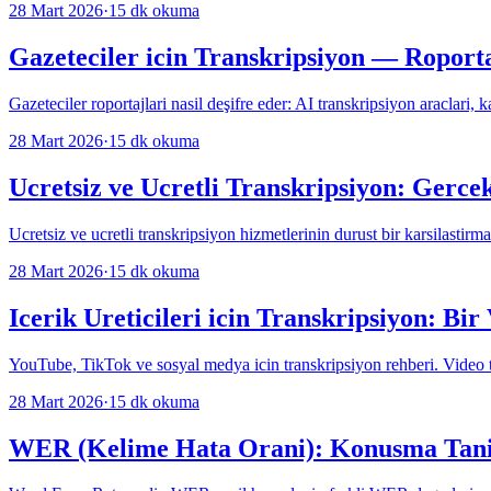
28 Mart 2026
·
15
dk okuma
Gazeteciler icin Transkripsiyon — Roporta
Gazeteciler roportajlari nasil deşifre eder: AI transkripsiyon araclari, k
28 Mart 2026
·
15
dk okuma
Ucretsiz ve Ucretli Transkripsiyon: Gerce
Ucretsiz ve ucretli transkripsiyon hizmetlerinin durust bir karsilastirma
28 Mart 2026
·
15
dk okuma
Icerik Ureticileri icin Transkripsiyon: Bi
YouTube, TikTok ve sosyal medya icin transkripsiyon rehberi. Video t
28 Mart 2026
·
15
dk okuma
WER (Kelime Hata Orani): Konusma Tani