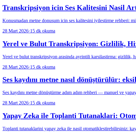
Transkripsiyon icin Ses Kalitesini Nasil A
Konusmadan metne donusum icin ses kalitesini iyilestirme rehberi: mik
28 Mart 2026
·
15
dk okuma
Yerel ve Bulut Transkripsiyon: Gizlilik, H
Yerel ve bulut transkripsiyon arasinda ayrintili karsilastirma: gizlilik
28 Mart 2026
·
15
dk okuma
Ses kaydını metne nasıl dönüştürülür: eksi
Ses kaydını metne dönüştürme adım adım rehberi — manuel ve yapay ze
28 Mart 2026
·
15
dk okuma
Yapay Zeka ile Toplanti Tutanaklari: Otom
Toplanti tutanaklarini yapay zeka ile nasil otomatiklestirebilirsiniz: ka