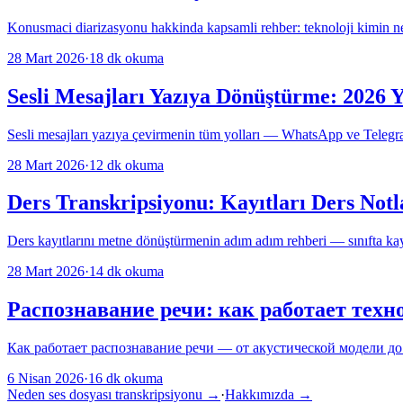
Konusmaci diarizasyonu hakkinda kapsamli rehber: teknoloji kimin ne
28 Mart 2026
·
18
dk okuma
Sesli Mesajları Yazıya Dönüştürme: 2026
Sesli mesajları yazıya çevirmenin tüm yolları — WhatsApp ve Telegram 
28 Mart 2026
·
12
dk okuma
Ders Transkripsiyonu: Kayıtları Ders Not
Ders kayıtlarını metne dönüştürmenin adım adım rehberi — sınıfta kayıt 
28 Mart 2026
·
14
dk okuma
Распознавание речи: как работает техно
Как работает распознавание речи — от акустической модели до
6 Nisan 2026
·
16
dk okuma
Neden ses dosyası transkripsiyonu →
·
Hakkımızda
→