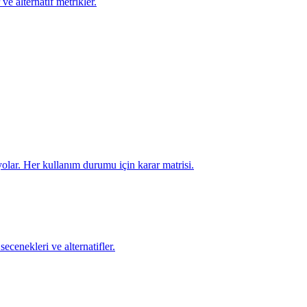
e alternatif metrikler.
olar. Her kullanım durumu için karar matrisi.
enekleri ve alternatifler.