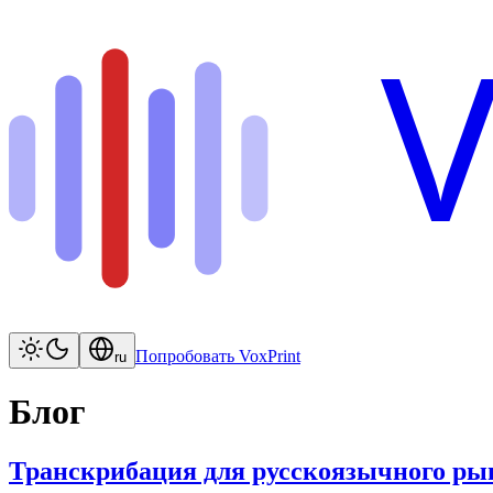
V
Попробовать VoxPrint
ru
Блог
Транскрибация для русскоязычного рын