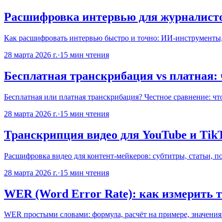
Расшифровка интервью для журналист
Как расшифровать интервью быстро и точно: ИИ-инструменты, 
28 марта 2026 г.
·
15
мин чтения
Бесплатная транскрибация vs платная: 
Бесплатная или платная транскрибация? Честное сравнение: что
28 марта 2026 г.
·
15
мин чтения
Транскрипция видео для YouTube и TikT
Расшифровка видео для контент-мейкеров: субтитры, статьи, 
28 марта 2026 г.
·
15
мин чтения
WER (Word Error Rate): как измерить 
WER простыми словами: формула, расчёт на примере, значения 