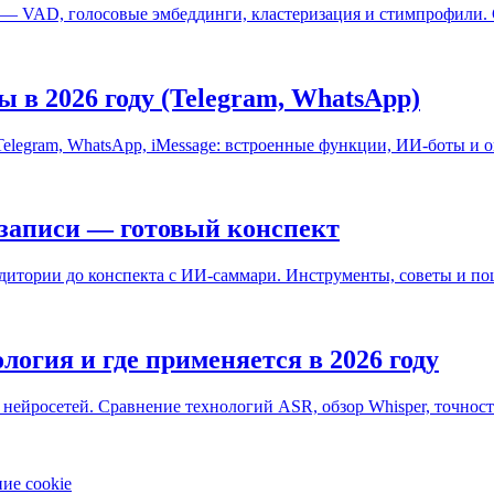
да — VAD, голосовые эмбеддинги, кластеризация и стимпрофили
ы в 2026 году (Telegram, WhatsApp)
Telegram, WhatsApp, iMessage: встроенные функции, ИИ-боты и
 записи — готовый конспект
удитории до конспекта с ИИ-саммари. Инструменты, советы и по
логия и где применяется в 2026 году
 нейросетей. Сравнение технологий ASR, обзор Whisper, точност
ие cookie