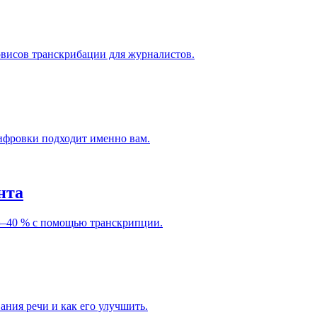
рвисов транскрибации для журналистов.
шифровки подходит именно вам.
нта
25–40 % с помощью транскрипции.
ания речи и как его улучшить.