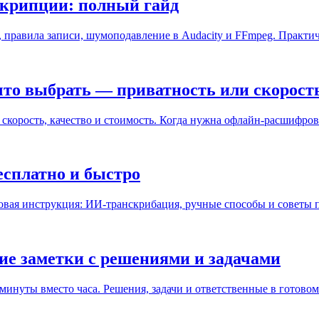
скрипции: полный гайд
, правила записи, шумоподавление в Audacity и FFmpeg. Практи
что выбрать — приватность или скорост
скорость, качество и стоимость. Когда нужна офлайн-расшифров
есплатно и быстро
овая инструкция: ИИ-транскрибация, ручные способы и советы п
ие заметки с решениями и задачами
нуты вместо часа. Решения, задачи и ответственные в готовом