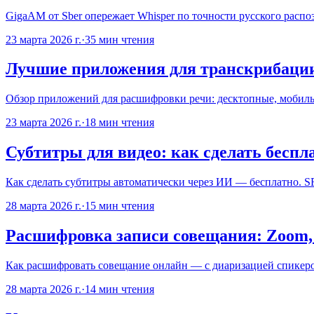
GigaAM от Sber опережает Whisper по точности русского распозн
23 марта 2026 г.
·
35
мин чтения
Лучшие приложения для транскрибации
Обзор приложений для расшифровки речи: десктопные, мобильны
23 марта 2026 г.
·
18
мин чтения
Субтитры для видео: как сделать беспла
Как сделать субтитры автоматически через ИИ — бесплатно. SR
28 марта 2026 г.
·
15
мин чтения
Расшифровка записи совещания: Zoom, 
Как расшифровать совещание онлайн — с диаризацией спикеро
28 марта 2026 г.
·
14
мин чтения