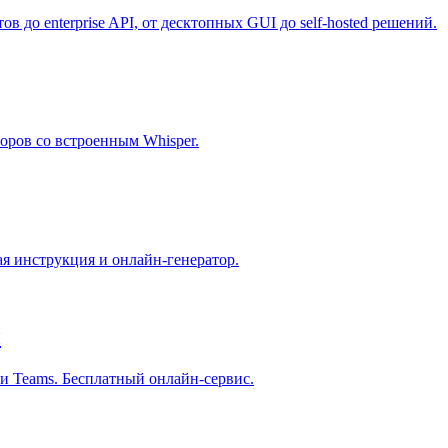
 до enterprise API, от десктопных GUI до self-hosted решений.
оров со встроенным Whisper.
ая инструкция и онлайн-генератор.
ы
и Teams. Бесплатный онлайн-сервис.