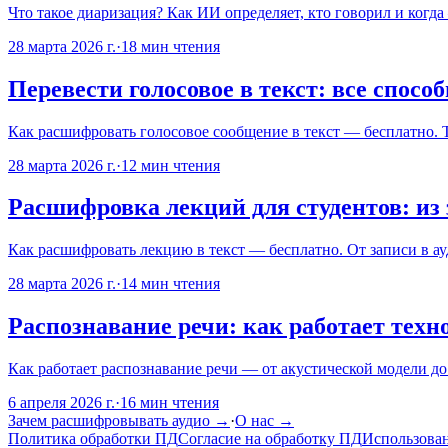
Что такое диаризация? Как ИИ определяет, кто говорил и ког
28 марта 2026 г.
·
18
мин чтения
Перевести голосовое в текст: все способ
Как расшифровать голосовое сообщение в текст — бесплатно. 
28 марта 2026 г.
·
12
мин чтения
Расшифровка лекций для студентов: из
Как расшифровать лекцию в текст — бесплатно. От записи в а
28 марта 2026 г.
·
14
мин чтения
Распознавание речи: как работает техно
Как работает распознавание речи — от акустической модели до
6 апреля 2026 г.
·
16
мин чтения
Зачем расшифровывать аудио →
·
О нас
→
Политика обработки ПД
Согласие на обработку ПД
Использован