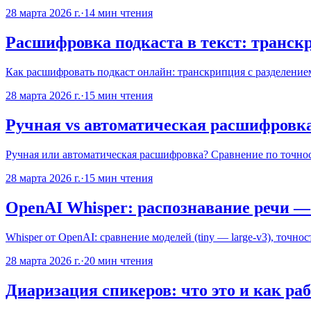
28 марта 2026 г.
·
14
мин чтения
Расшифровка подкаста в текст: транск
Как расшифровать подкаст онлайн: транскрипция с разделение
28 марта 2026 г.
·
15
мин чтения
Ручная vs автоматическая расшифровка
Ручная или автоматическая расшифровка? Сравнение по точност
28 марта 2026 г.
·
15
мин чтения
OpenAI Whisper: распознавание речи — 
Whisper от OpenAI: сравнение моделей (tiny — large-v3), точнос
28 марта 2026 г.
·
20
мин чтения
Диаризация спикеров: что это и как ра