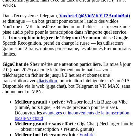
WER).
Dans l'écosystème Telegram,
Voxbrief (@VidVKYT2AudioBot)
se distingue — un bot gratuit pour extraire l'audio des vidéos
YouTube et VK : transférez un lien ou un fichier — et recevez une
piste audio prête pour la transcription dans n'importe quel service.
La
transcription intégrée de Telegram Premium
utilise Google
Speech Recognition, prend en charge le russe — les utilisateurs
gratuits ont 2 transcriptions par semaine, les abonnés Premium sans
limites.
GigaChat de Sber
mérite une attention particulière. La mise à jour
2.0 (mars 2025) a ajouté le traitement audio natif — vous
téléchargez un fichier de jusqu'à 2 heures et obtenez une
transcription avec
diarisation
, ponctuation intelligente et résumé IA.
Disponible via le web (giga.chat), bot Telegram et VK MAX, sans
abonnement ni VPN.
Meilleur gratuit + privé
: Whisper local via Buzz ou Vibe
(illimité, hors ligne, ~84 % de précision pour le russe).
Découvrez les
avantages et inconvénients de la transcription
locale vs cloud
Meilleur gratuit + sans effort
: GigaChat (télécharger l'audio
— obtenir transcription + résumé, gratuit)
Meilleur bot Telegram gratuit
:
Voxbrief