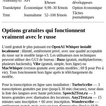
AssemblyAI
API
$/heure
développeurs
Transkriptor
Économique
9,99–30 $/mois
Option économique
Tâches
Trint
Journalisme
52–100 $/mois
journalistiques
Options gratuites qui fonctionnent
vraiment avec le russe
L'outil gratuit le plus puissant est
OpenAI Whisper installé
localement
: illimité, entièrement privé, avec une qualité acceptable
du russe sur le modèle large-v3. Les utilisateurs non techniques
peuvent utiliser des GUI de bureau :
Buzz
(gratuit, multiplateforme,
plusieurs backends),
Vibe
(gratuit, simple, hors ligne) ou
MacWhisper
(version gratuite avec petits modèles ; 69 $ pour Pro à
vie). Tous fonctionnent hors ligne après le téléchargement du
modèle.
Pour la transcription en ligne sans installation :
TurboScribe
— 3
transcriptions gratuites par jour (jusqu'à 30 min chacune), russe dans
la liste des langues avec haute précision.
Speech2Text.ru
— 3
heures gratuites avec diarisation des locuteurs.
Any2Text.ru
— 15
minutes sans inscription + 60 avec inscription.
Wonderscribe
—
entièrement gratuit, mais avec un taux d'erreur plus élevé (~16 %