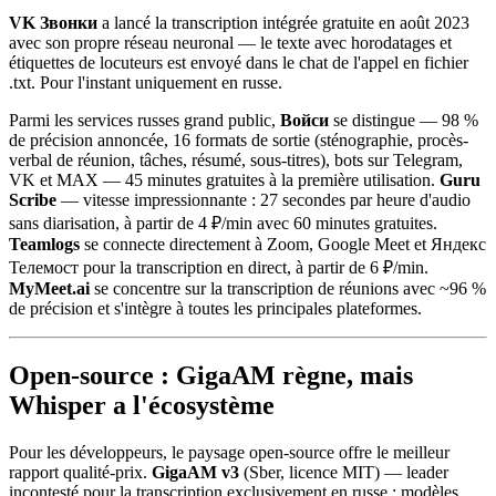
VK Звонки
a lancé la transcription intégrée gratuite en août 2023
avec son propre réseau neuronal — le texte avec horodatages et
étiquettes de locuteurs est envoyé dans le chat de l'appel en fichier
.txt. Pour l'instant uniquement en russe.
Parmi les services russes grand public,
Войси
se distingue — 98 %
de précision annoncée, 16 formats de sortie (sténographie, procès-
verbal de réunion, tâches, résumé, sous-titres), bots sur Telegram,
VK et MAX — 45 minutes gratuites à la première utilisation.
Guru
Scribe
— vitesse impressionnante : 27 secondes par heure d'audio
sans diarisation, à partir de 4 ₽/min avec 60 minutes gratuites.
Teamlogs
se connecte directement à Zoom, Google Meet et Яндекс
Телемост pour la transcription en direct, à partir de 6 ₽/min.
MyMeet.ai
se concentre sur la transcription de réunions avec ~96 %
de précision et s'intègre à toutes les principales plateformes.
Open-source : GigaAM règne, mais
Whisper a l'écosystème
Pour les développeurs, le paysage open-source offre le meilleur
rapport qualité-prix.
GigaAM v3
(Sber, licence MIT) — leader
incontesté pour la transcription exclusivement en russe : modèles