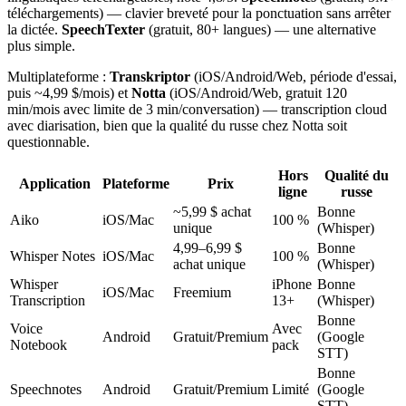
téléchargements) — clavier breveté pour la ponctuation sans arrêter
la dictée.
SpeechTexter
(gratuit, 80+ langues) — une alternative
plus simple.
Multiplateforme :
Transkriptor
(iOS/Android/Web, période d'essai,
puis ~4,99 $/mois) et
Notta
(iOS/Android/Web, gratuit 120
min/mois avec limite de 3 min/conversation) — transcription cloud
avec diarisation, bien que la qualité du russe chez Notta soit
questionnable.
Hors
Qualité du
Application
Plateforme
Prix
ligne
russe
~5,99 $ achat
Bonne
Aiko
iOS/Mac
100 %
unique
(Whisper)
4,99–6,99 $
Bonne
Whisper Notes
iOS/Mac
100 %
achat unique
(Whisper)
Whisper
iPhone
Bonne
iOS/Mac
Freemium
Transcription
13+
(Whisper)
Bonne
Voice
Avec
Android
Gratuit/Premium
(Google
Notebook
pack
STT)
Bonne
Speechnotes
Android
Gratuit/Premium
Limité
(Google
STT)