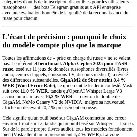
catégories d'outils de transcription disponibles pour les utilisateurs
russophones — des bots Telegram gratuits aux API entreprise —
avec une évaluation honnête de la qualité de la reconnaissance du
russe pour chacun.
L'écart de précision : pourquoi le choix
du modèle compte plus que la marque
Toutes les affirmations de « prise en charge du russe » ne se valent
pas. Le référentiel
benchmark Alpha Cephei 2025 pour l'ASR
russe
, testé sur 11 jeux de données russophones diversifiés (livres
audio, centres d'appels, émissions TV, discours médical), a révélé
des différences substantielles.
GigaAM2 de Sber atteint 8,4 %
WER (Word Error Rate)
, ce qui en fait le leader incontesté. Vosk
suit avec
11,0 % WER
, tandis qu'OpenAI Whisper Large V3
accuse un retard avec
16,2 % WER
— environ le double de
GigaAM. NeMo Canary V2 de NVIDIA, malgré sa nouveauté,
affiche un décevant 20,2 % précisément en russe.
Cela signifie qu'un outil basé sur GigaAM commettra une erreur
environ 1 mot sur 12, tandis qu'un outil basé sur Whisper — 1 sur 6.
Sur de la parole propre (livres audio), tous les modèles fonctionnent
bien (Vosk atteint un impressionnant
1,2 % WER
). La vraie