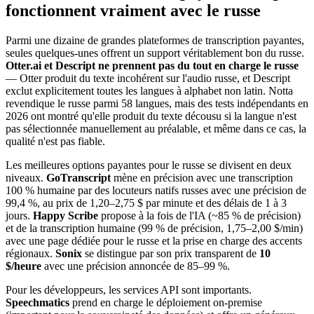
fonctionnent vraiment avec le russe
Parmi une dizaine de grandes plateformes de transcription payantes,
seules quelques-unes offrent un support véritablement bon du russe.
Otter.ai et Descript ne prennent pas du tout en charge le russe
— Otter produit du texte incohérent sur l'audio russe, et Descript
exclut explicitement toutes les langues à alphabet non latin. Notta
revendique le russe parmi 58 langues, mais des tests indépendants en
2026 ont montré qu'elle produit du texte décousu si la langue n'est
pas sélectionnée manuellement au préalable, et même dans ce cas, la
qualité n'est pas fiable.
Les meilleures options payantes pour le russe se divisent en deux
niveaux.
GoTranscript
mène en précision avec une transcription
100 % humaine par des locuteurs natifs russes avec une précision de
99,4 %, au prix de 1,20–2,75 $ par minute et des délais de 1 à 3
jours.
Happy Scribe
propose à la fois de l'IA (~85 % de précision)
et de la transcription humaine (99 % de précision, 1,75–2,00 $/min)
avec une page dédiée pour le russe et la prise en charge des accents
régionaux.
Sonix
se distingue par son prix transparent de
10
$/heure
avec une précision annoncée de 85–99 %.
Pour les développeurs, les services API sont importants.
Speechmatics
prend en charge le déploiement on-premise