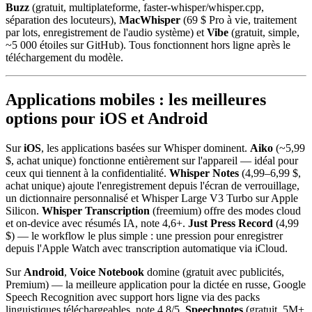
Buzz
(gratuit, multiplateforme, faster-whisper/whisper.cpp,
séparation des locuteurs),
MacWhisper
(69 $ Pro à vie, traitement
par lots, enregistrement de l'audio système) et
Vibe
(gratuit, simple,
~5 000 étoiles sur GitHub). Tous fonctionnent hors ligne après le
téléchargement du modèle.
Applications mobiles : les meilleures
options pour iOS et Android
Sur
iOS
, les applications basées sur Whisper dominent.
Aiko
(~5,99
$, achat unique) fonctionne entièrement sur l'appareil — idéal pour
ceux qui tiennent à la confidentialité.
Whisper Notes
(4,99–6,99 $,
achat unique) ajoute l'enregistrement depuis l'écran de verrouillage,
un dictionnaire personnalisé et Whisper Large V3 Turbo sur Apple
Silicon.
Whisper Transcription
(freemium) offre des modes cloud
et on-device avec résumés IA, note 4,6+.
Just Press Record
(4,99
$) — le workflow le plus simple : une pression pour enregistrer
depuis l'Apple Watch avec transcription automatique via iCloud.
Sur
Android
,
Voice Notebook
domine (gratuit avec publicités,
Premium) — la meilleure application pour la dictée en russe, Google
Speech Recognition avec support hors ligne via des packs
linguistiques téléchargeables, note 4,8/5.
Speechnotes
(gratuit, 5M+