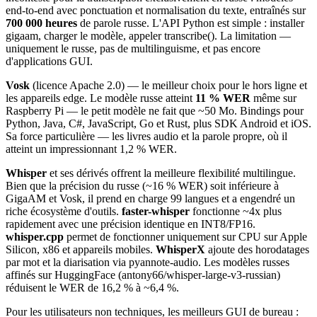
end-to-end avec ponctuation et normalisation du texte, entraînés sur
700 000 heures
de parole russe. L'API Python est simple : installer
gigaam, charger le modèle, appeler transcribe(). La limitation —
uniquement le russe, pas de multilinguisme, et pas encore
d'applications GUI.
Vosk
(licence Apache 2.0) — le meilleur choix pour le hors ligne et
les appareils edge. Le modèle russe atteint
11 % WER
même sur
Raspberry Pi — le petit modèle ne fait que ~50 Mo. Bindings pour
Python, Java, C#, JavaScript, Go et Rust, plus SDK Android et iOS.
Sa force particulière — les livres audio et la parole propre, où il
atteint un impressionnant 1,2 % WER.
Whisper
et ses dérivés offrent la meilleure flexibilité multilingue.
Bien que la précision du russe (~16 % WER) soit inférieure à
GigaAM et Vosk, il prend en charge 99 langues et a engendré un
riche écosystème d'outils.
faster-whisper
fonctionne ~4x plus
rapidement avec une précision identique en INT8/FP16.
whisper.cpp
permet de fonctionner uniquement sur CPU sur Apple
Silicon, x86 et appareils mobiles.
WhisperX
ajoute des horodatages
par mot et la diarisation via pyannote-audio. Les modèles russes
affinés sur HuggingFace (antony66/whisper-large-v3-russian)
réduisent le WER de 16,2 % à ~6,4 %.
Pour les utilisateurs non techniques, les meilleurs GUI de bureau :