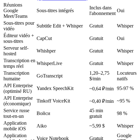
Réunions
Inclus dans
Google
Sous-titres intégrés
Oui
l'abonnement
Meet/Teams
Sous-titres pour
Subtitle Edit + Whisper
Gratuit
Whisper
vidéo
Éditeur vidéo +
CapCut
Gratuit
Oui
sous-titres
Serveur self-
Whishper
Gratuit
Whisper
hosted
Transcription en
WhisperLive
Gratuit
Whisper
temps réel
Transcription
1,20–2,75
Locuteurs
GoTranscript
humaine
$/min
natifs
API Enterprise
Yandex SpeechKit
95-97 %
~0,64 ₽/min
(optimisé RU)
API Enterprise
Tinkoff VoiceKit
~95 %
~0,40 ₽/min
(économique)
Service russe
45 min
Войси
98 %
tout-en-un
gratuit
Application
Aiko
~5,99 $
Whisper
mobile iOS
Application
Google
Voice Notebook
Gratuit