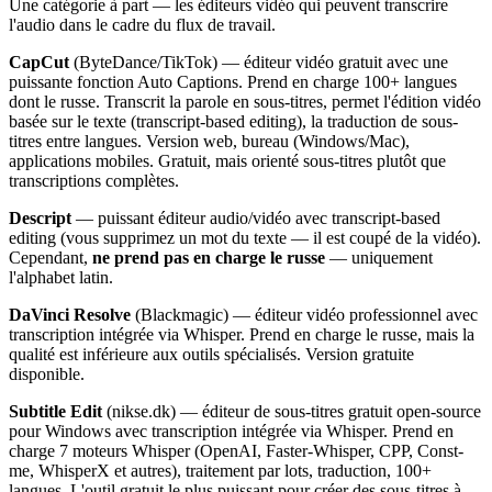
Une catégorie à part — les éditeurs vidéo qui peuvent transcrire
l'audio dans le cadre du flux de travail.
CapCut
(ByteDance/TikTok) — éditeur vidéo gratuit avec une
puissante fonction Auto Captions. Prend en charge 100+ langues
dont le russe. Transcrit la parole en sous-titres, permet l'édition vidéo
basée sur le texte (transcript-based editing), la traduction de sous-
titres entre langues. Version web, bureau (Windows/Mac),
applications mobiles. Gratuit, mais orienté sous-titres plutôt que
transcriptions complètes.
Descript
— puissant éditeur audio/vidéo avec transcript-based
editing (vous supprimez un mot du texte — il est coupé de la vidéo).
Cependant,
ne prend pas en charge le russe
— uniquement
l'alphabet latin.
DaVinci Resolve
(Blackmagic) — éditeur vidéo professionnel avec
transcription intégrée via Whisper. Prend en charge le russe, mais la
qualité est inférieure aux outils spécialisés. Version gratuite
disponible.
Subtitle Edit
(nikse.dk) — éditeur de sous-titres gratuit open-source
pour Windows avec transcription intégrée via Whisper. Prend en
charge 7 moteurs Whisper (OpenAI, Faster-Whisper, CPP, Const-
me, WhisperX et autres), traitement par lots, traduction, 100+
langues. L'outil gratuit le plus puissant pour créer des sous-titres à