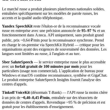
Le marché russe a produit plusieurs plateformes nationales solides,
entraînées spécifiquement sur les modèles de parole russes, les
accents et la qualité audio téléphonique.
Yandex SpeechKit
reste l'étalon-or de la reconnaissance vocale
russe en entreprise avec une précision annoncée de
95–97 %
et un
fonctionnement dans Алиса. API uniquement, sans produit grand
public, prix ~0,64 ₽/min pour la reconnaissance synchrone. Prend
en charge le on-premise via SpeechKit Hybrid — critique pour les
organisations ayant des exigences de souveraineté des données. Les
langues sont limitées au russe, à l'anglais et au turc.
Sber SaluteSpeech
— le service entreprise russe le plus accessible
avec un
forfait gratuit de 100 minutes par mois
pour les
particuliers (usage non commercial). L'application de bureau pour
Windows et macOS combine reconnaissance, synthèse et GigaChat.
Le produit entreprise SaluteSpeech Insights fournit l'analyse des
centres d'appels.
Tinkoff VoiceKit
(désormais T-Bank) — l'API russe la moins chère
à un prix de
~0,40–0,45 ₽/min
, entraînée sur des téraoctets de
données de centres d'appels. Revendique ~95 % de précision et est
gratuit pour les établissements d'enseignement.