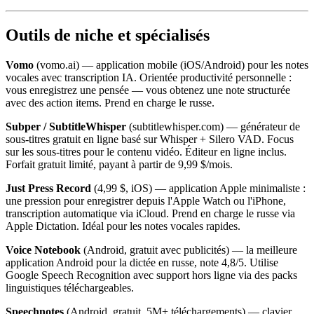
Outils de niche et spécialisés
Vomo
(vomo.ai) — application mobile (iOS/Android) pour les notes
vocales avec transcription IA. Orientée productivité personnelle :
vous enregistrez une pensée — vous obtenez une note structurée
avec des action items. Prend en charge le russe.
Subper / SubtitleWhisper
(subtitlewhisper.com) — générateur de
sous-titres gratuit en ligne basé sur Whisper + Silero VAD. Focus
sur les sous-titres pour le contenu vidéo. Éditeur en ligne inclus.
Forfait gratuit limité, payant à partir de 9,99 $/mois.
Just Press Record
(4,99 $, iOS) — application Apple minimaliste :
une pression pour enregistrer depuis l'Apple Watch ou l'iPhone,
transcription automatique via iCloud. Prend en charge le russe via
Apple Dictation. Idéal pour les notes vocales rapides.
Voice Notebook
(Android, gratuit avec publicités) — la meilleure
application Android pour la dictée en russe, note 4,8/5. Utilise
Google Speech Recognition avec support hors ligne via des packs
linguistiques téléchargeables.
Speechnotes
(Android, gratuit, 5M+ téléchargements) — clavier