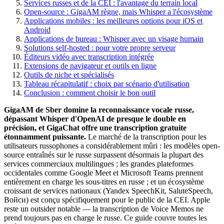
Services russes et de la CEI : l'avantage du terrain local
Open-source : GigaAM règne, mais Whisper a l'écosystème
Applications mobiles : les meilleures options pour iOS et
Android
Applications de bureau : Whisper avec un visage humain
Solutions self-hosted : pour votre propre serveur
Éditeurs vidéo avec transcription intégrée
Extensions de navigateur et outils en ligne
Outils de niche et spécialisés
Tableau récapitulatif : choix par scénario d'utilisation
Conclusion : comment choisir le bon outil
GigaAM de Sber domine la reconnaissance vocale russe,
dépassant Whisper d'OpenAI de presque le double en
précision, et GigaChat offre une transcription gratuite
étonnamment puissante.
Le marché de la transcription pour les
utilisateurs russophones a considérablement mûri : les modèles open-
source entraînés sur le russe surpassent désormais la plupart des
services commerciaux multilingues ; les grandes plateformes
occidentales comme Google Meet et Microsoft Teams prennent
entièrement en charge les sous-titres en russe ; et un écosystème
croissant de services nationaux (Yandex SpeechKit, SaluteSpeech,
Войси) est conçu spécifiquement pour le public de la CEI. Apple
reste un outsider notable — la transcription de Voice Memos ne
prend toujours pas en charge le russe. Ce guide couvre toutes les