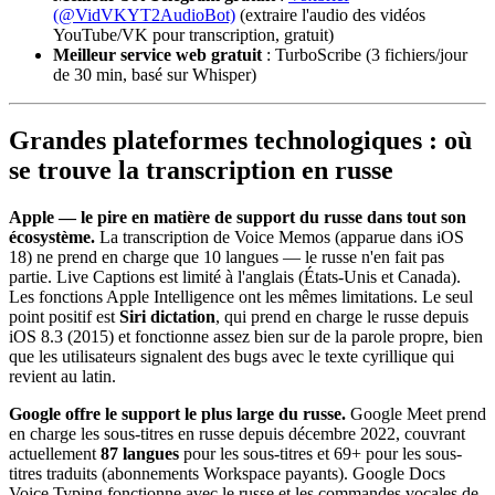
(@VidVKYT2AudioBot)
(extraire l'audio des vidéos
YouTube/VK pour transcription, gratuit)
Meilleur service web gratuit
: TurboScribe (3 fichiers/jour
de 30 min, basé sur Whisper)
Grandes plateformes technologiques : où
se trouve la transcription en russe
Apple — le pire en matière de support du russe dans tout son
écosystème.
La transcription de Voice Memos (apparue dans iOS
18) ne prend en charge que 10 langues — le russe n'en fait pas
partie. Live Captions est limité à l'anglais (États-Unis et Canada).
Les fonctions Apple Intelligence ont les mêmes limitations. Le seul
point positif est
Siri dictation
, qui prend en charge le russe depuis
iOS 8.3 (2015) et fonctionne assez bien sur de la parole propre, bien
que les utilisateurs signalent des bugs avec le texte cyrillique qui
revient au latin.
Google offre le support le plus large du russe.
Google Meet prend
en charge les sous-titres en russe depuis décembre 2022, couvrant
actuellement
87 langues
pour les sous-titres et 69+ pour les sous-
titres traduits (abonnements Workspace payants). Google Docs
Voice Typing fonctionne avec le russe et les commandes vocales de