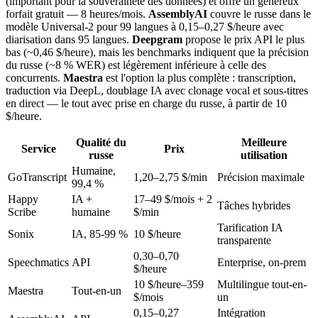
(important pour la souveraineté des données) et offre un généreux
forfait gratuit — 8 heures/mois.
AssemblyAI
couvre le russe dans le
modèle Universal-2 pour 99 langues à 0,15–0,27 $/heure avec
diarisation dans 95 langues.
Deepgram
propose le prix API le plus
bas (~0,46 $/heure), mais les benchmarks indiquent que la précision
du russe (~8 % WER) est légèrement inférieure à celle des
concurrents.
Maestra
est l'option la plus complète : transcription,
traduction via DeepL, doublage IA avec clonage vocal et sous-titres
en direct — le tout avec prise en charge du russe, à partir de 10
$/heure.
Qualité du
Meilleure
Service
Prix
russe
utilisation
Humaine,
GoTranscript
1,20–2,75 $/min
Précision maximale
99,4 %
Happy
IA +
17–49 $/mois + 2
Tâches hybrides
Scribe
humaine
$/min
Tarification IA
Sonix
IA, 85-99 %
10 $/heure
transparente
0,30–0,70
Speechmatics
API
Enterprise, on-prem
$/heure
10 $/heure–359
Multilingue tout-en-
Maestra
Tout-en-un
$/mois
un
0,15–0,27
Intégration