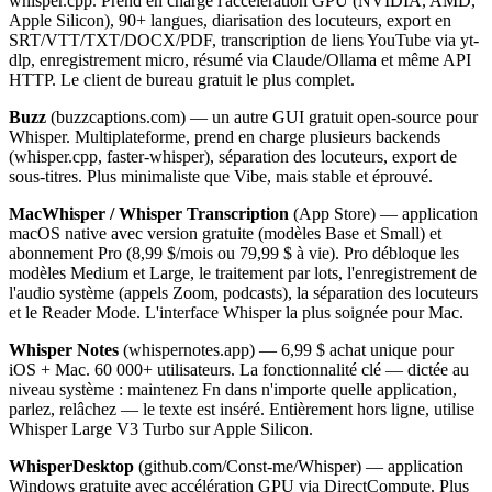
whisper.cpp. Prend en charge l'accélération GPU (NVIDIA, AMD,
Apple Silicon), 90+ langues, diarisation des locuteurs, export en
SRT/VTT/TXT/DOCX/PDF, transcription de liens YouTube via yt-
dlp, enregistrement micro, résumé via Claude/Ollama et même API
HTTP. Le client de bureau gratuit le plus complet.
Buzz
(buzzcaptions.com) — un autre GUI gratuit open-source pour
Whisper. Multiplateforme, prend en charge plusieurs backends
(whisper.cpp, faster-whisper), séparation des locuteurs, export de
sous-titres. Plus minimaliste que Vibe, mais stable et éprouvé.
MacWhisper / Whisper Transcription
(App Store) — application
macOS native avec version gratuite (modèles Base et Small) et
abonnement Pro (8,99 $/mois ou 79,99 $ à vie). Pro débloque les
modèles Medium et Large, le traitement par lots, l'enregistrement de
l'audio système (appels Zoom, podcasts), la séparation des locuteurs
et le Reader Mode. L'interface Whisper la plus soignée pour Mac.
Whisper Notes
(whispernotes.app) — 6,99 $ achat unique pour
iOS + Mac. 60 000+ utilisateurs. La fonctionnalité clé — dictée au
niveau système : maintenez Fn dans n'importe quelle application,
parlez, relâchez — le texte est inséré. Entièrement hors ligne, utilise
Whisper Large V3 Turbo sur Apple Silicon.
WhisperDesktop
(github.com/Const-me/Whisper) — application
Windows gratuite avec accélération GPU via DirectCompute. Plus