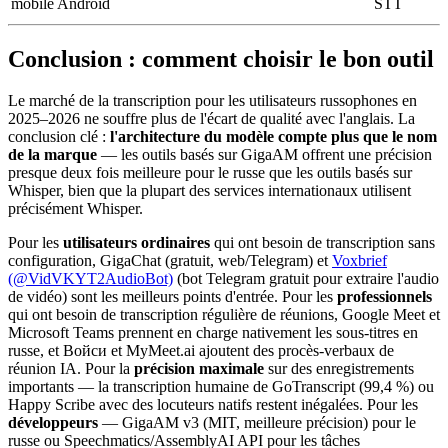
mobile Android
STT
Conclusion : comment choisir le bon outil
Le marché de la transcription pour les utilisateurs russophones en
2025–2026 ne souffre plus de l'écart de qualité avec l'anglais. La
conclusion clé :
l'architecture du modèle compte plus que le nom
de la marque
— les outils basés sur GigaAM offrent une précision
presque deux fois meilleure pour le russe que les outils basés sur
Whisper, bien que la plupart des services internationaux utilisent
précisément Whisper.
Pour les
utilisateurs ordinaires
qui ont besoin de transcription sans
configuration, GigaChat (gratuit, web/Telegram) et
Voxbrief
(@VidVKYT2AudioBot)
(bot Telegram gratuit pour extraire l'audio
de vidéo) sont les meilleurs points d'entrée. Pour les
professionnels
qui ont besoin de transcription régulière de réunions, Google Meet et
Microsoft Teams prennent en charge nativement les sous-titres en
russe, et Войси et MyMeet.ai ajoutent des procès-verbaux de
réunion IA. Pour la
précision maximale
sur des enregistrements
importants — la transcription humaine de GoTranscript (99,4 %) ou
Happy Scribe avec des locuteurs natifs restent inégalées. Pour les
développeurs
— GigaAM v3 (MIT, meilleure précision) pour le
russe ou Speechmatics/AssemblyAI API pour les tâches