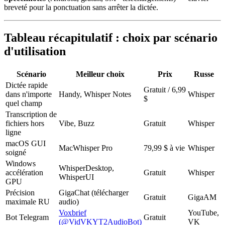
breveté pour la ponctuation sans arrêter la dictée.
Tableau récapitulatif : choix par scénario
d'utilisation
Scénario
Meilleur choix
Prix
Russe
Dictée rapide
Gratuit / 6,99
dans n'importe
Handy, Whisper Notes
Whisper
$
quel champ
Transcription de
fichiers hors
Vibe, Buzz
Gratuit
Whisper
ligne
macOS GUI
MacWhisper Pro
79,99 $ à vie
Whisper
soigné
Windows
WhisperDesktop,
accélération
Gratuit
Whisper
WhisperUI
GPU
Précision
GigaChat (télécharger
Gratuit
GigaAM
maximale RU
audio)
Voxbrief
YouTube,
Bot Telegram
Gratuit
(@VidVKYT2AudioBot)
VK