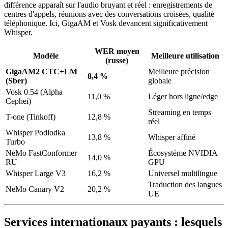
différence apparaît sur l'audio bruyant et réel : enregistrements de
centres d'appels, réunions avec des conversations croisées, qualité
téléphonique. Ici, GigaAM et Vosk devancent significativement
Whisper.
WER moyen
Modèle
Meilleure utilisation
(russe)
GigaAM2 CTC+LM
Meilleure précision
8,4 %
(Sber)
globale
Vosk 0.54 (Alpha
11,0 %
Léger hors ligne/edge
Cephei)
Streaming en temps
T-one (Tinkoff)
12,8 %
réel
Whisper Podlodka
13,8 %
Whisper affiné
Turbo
NeMo FastConformer
Écosystème NVIDIA
14,0 %
RU
GPU
Whisper Large V3
16,2 %
Universel multilingue
Traduction des langues
NeMo Canary V2
20,2 %
UE
Services internationaux payants : lesquels