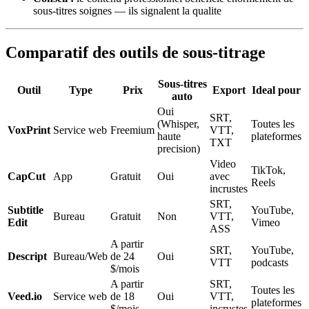
sous-titres soignes — ils signalent la qualite
Comparatif des outils de sous-titrage
Sous-titres
Outil
Type
Prix
Export
Ideal pour
auto
Oui
SRT,
(Whisper,
Toutes les
VoxPrint
Service web
Freemium
VTT,
haute
plateformes
TXT
precision)
Video
TikTok,
CapCut
App
Gratuit
Oui
avec
Reels
incrustes
SRT,
Subtitle
YouTube,
Bureau
Gratuit
Non
VTT,
Edit
Vimeo
ASS
A partir
SRT,
YouTube,
Descript
Bureau/Web
de 24
Oui
VTT
podcasts
$/mois
A partir
SRT,
Toutes les
Veed.io
Service web
de 18
Oui
VTT,
plateformes
$/mois
incrustes