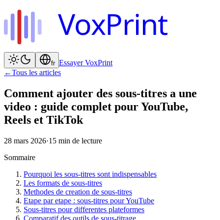
VoxPrint
Essayer VoxPrint
fr
←
Tous les articles
Comment ajouter des sous-titres a une
video : guide complet pour YouTube,
Reels et TikTok
28 mars 2026
·
15
min de lecture
Sommaire
Pourquoi les sous-titres sont indispensables
Les formats de sous-titres
Methodes de creation de sous-titres
Etape par etape : sous-titres pour YouTube
Sous-titres pour differentes plateformes
Comparatif des outils de sous-titrage