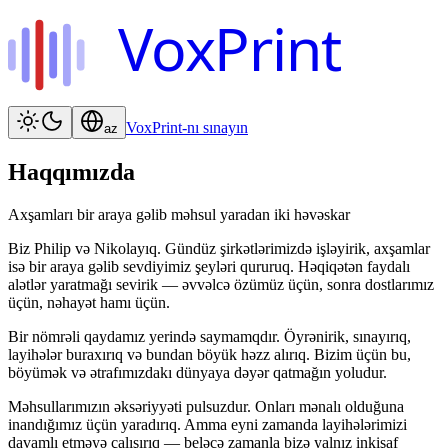
VoxPrint
VoxPrint-nı sınayın
az
Haqqımızda
Axşamları bir araya gəlib məhsul yaradan iki həvəskar
Biz Philip və Nikolayıq. Gündüz şirkətlərimizdə işləyirik, axşamlar
isə bir araya gəlib sevdiyimiz şeyləri qururuq. Həqiqətən faydalı
alətlər yaratmağı sevirik — əvvəlcə özümüz üçün, sonra dostlarımız
üçün, nəhayət hamı üçün.
Bir nömrəli qaydamız yerində saymamqdır. Öyrənirik, sınayırıq,
layihələr buraxırıq və bundan böyük həzz alırıq. Bizim üçün bu,
böyümək və ətrafımızdakı dünyaya dəyər qatmağın yoludur.
Məhsullarımızın əksəriyyəti pulsuzdur. Onları mənalı olduğuna
inandığımız üçün yaradırıq. Amma eyni zamanda layihələrimizi
davamlı etməyə çalışırıq — beləcə zamanla bizə yalnız inkişaf