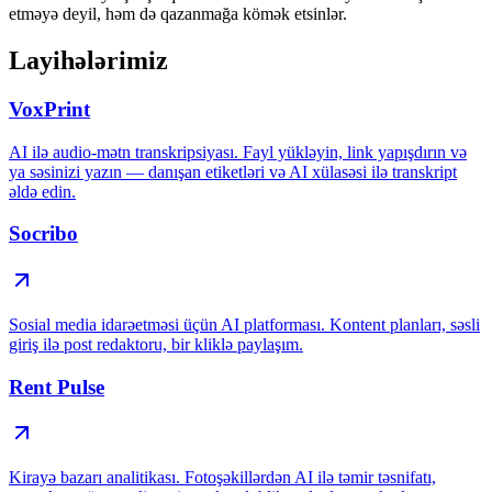
etməyə deyil, həm də qazanmağa kömək etsinlər.
Layihələrimiz
VoxPrint
AI ilə audio-mətn transkripsiyası. Fayl yükləyin, link yapışdırın və
ya səsinizi yazın — danışan etiketləri və AI xülasəsi ilə transkript
əldə edin.
Socribo
Sosial media idarəetməsi üçün AI platforması. Kontent planları, səsli
giriş ilə post redaktoru, bir kliklə paylaşım.
Rent Pulse
Kirayə bazarı analitikası. Fotoşəkillərdən AI ilə təmir təsnifatı,