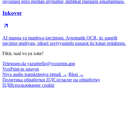
rayonlara görə median qiymətlər, dublikat elanların aşkarlanması.
Inkover
AI manga və manhwa tərcüməsi. Avtomatik OCR, üç panelli
tərcümə studiyası, piksel səviyyəsində nəzarət ilə kətan redaktoru.
Fikir, sual və ya xəta?
Telegram-da yazın
hello@voxprint.app
VoxPrint-nı sınayın
Niyə audio transkripsiya etməli →
·
Bloq
→
Политика обработки ПД
Согласие на обработку
ПД
Использование cookie
Сайт использует cookie